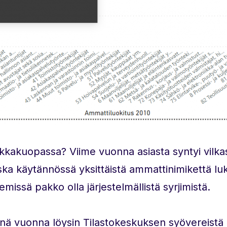
palkkakuopassa? Viime vuonna asiasta syntyi vil
a käytännössä yksittäistä ammattinimikettä luk
issä pakko olla järjestelmällistä syrjimistä.
 Tänä vuonna löysin Tilastokeskuksen syövereistä