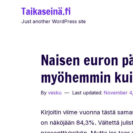
Skip
Taikaseinä.fi
to
Just another WordPress site
content
Naisen euron pä
myöhemmin kuin
By
vesku
Last updated:
November 4,
Kirjoitin viime vuonna tästä sama
on näköjään 84,3%. Väitettä juli
prosenttiyksikön. Mutta jos taas