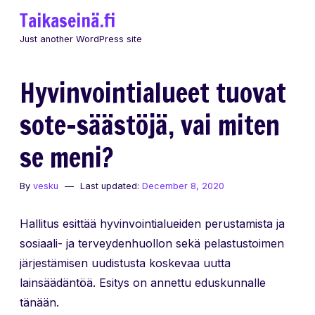
Skip
Taikaseinä.fi
to
Just another WordPress site
content
Hyvinvointialueet tuovat
sote-säästöjä, vai miten
se meni?
By
vesku
Last updated:
December 8, 2020
Hallitus esittää hyvinvointialueiden perustamista ja
sosiaali- ja terveydenhuollon sekä pelastustoimen
järjestämisen uudistusta koskevaa uutta
lainsäädäntöä. Esitys on annettu eduskunnalle
tänään.