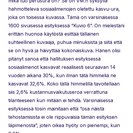
mikä tuo perusura on? Se on VM:n syksyllä
hahmotteleva sosiaalimenojen oletettu kasvu-ura,
joka on toisessa kuvassa. Tämä on varsinaisessa
1600 sivuisessa esityksessä “Kuvio 6”. On mielestäni
erittäin huonoa käytöstä esittää tällainen
suhteellinen kuvaaja, puhua miinuksista ja siitä että
se on hyvä ja häivyttää kokonaiskuva. Hänen olisi
pitänyt sanoa että hallituksen esityksessä
sosiaalimenot kasvavat reaalisesti seuraavan 14
vuoden aikana 30%, kun ilman tätä himmeliä ne
kasvavat 32,6%. Koko tällä himmelillä tavoitellaan
siis 2,6% kustannusvaikutuseroa verrattuna
tilanteeseen kun mitään ei tehdä. Varsinaisessa
esityksessä tosin mainitaan että “osa näistä
tehostamisista ei ole riippuvaisia tämän esityksen
läpimenosta”, joten oikea hyöty on pienempi, kuin